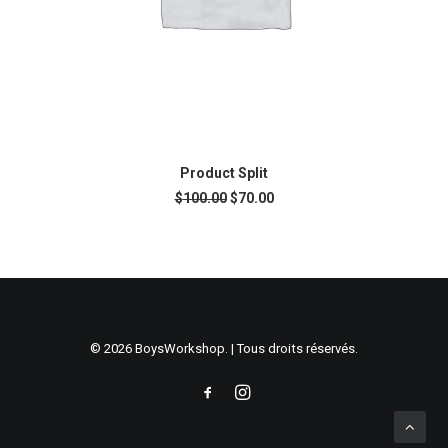
AJOUTER AU PANIER
Product Split
Le
Le
$
100.00
$
70.00
prix
prix
initial
actuel
était :
est :
$100.00.
$70.00.
© 2026 BoysWorkshop. | Tous droits réservés.