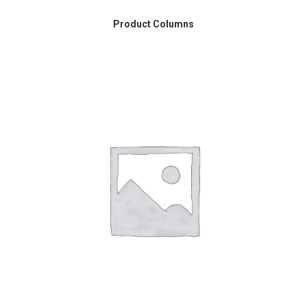
CHOIX DES OPTIONS
Product Columns