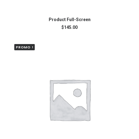
AJOUTER AU PANIER
Product Full-Screen
$
145.00
PROMO !