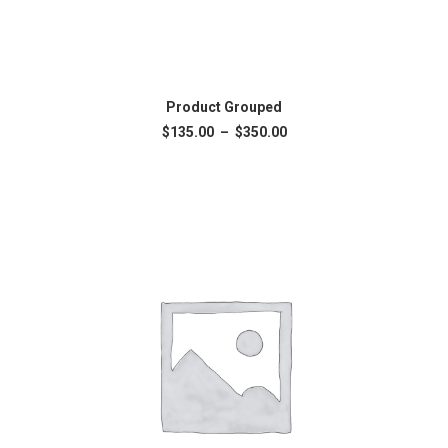
VOIR LES PRODUITS
Product Grouped
Plage
$
135.00
–
$
350.00
de
prix :
$135.00
à
$350.00