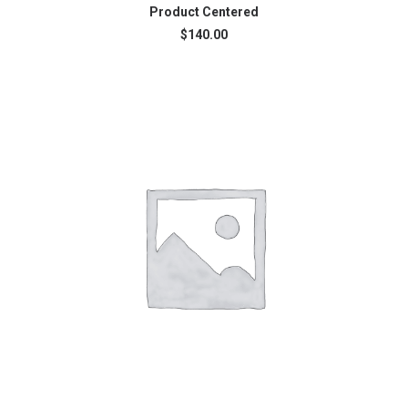
AJOUTER AU PANIER
Product Centered
$
140.00