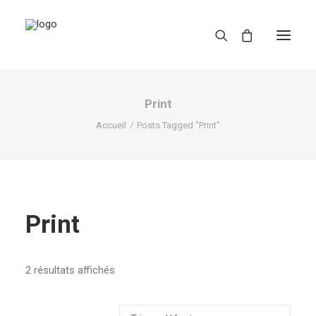
Print
Accueil
Posts Tagged "Print"
REDBUBBLE
Print
TEESPRING
2 résultats affichés